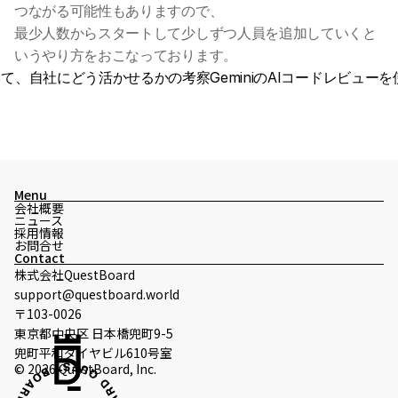
つながる可能性もありますので、
最少人数からスタートして少しずつ人員を追加していくと
いうやり方をおこなっております。
触ってみて、自社にどう活かせるかの考察
GeminiのAIコードレビュ
Menu
会社概要
ニュース
採用情報
お問合せ
Contact
株式会社QuestBoard
support@questboard.world
〒103-0026
東京都中央区 日本橋兜町9-5
兜町平和ダイヤビル610号室
© 2026 QuestBoard, Inc.